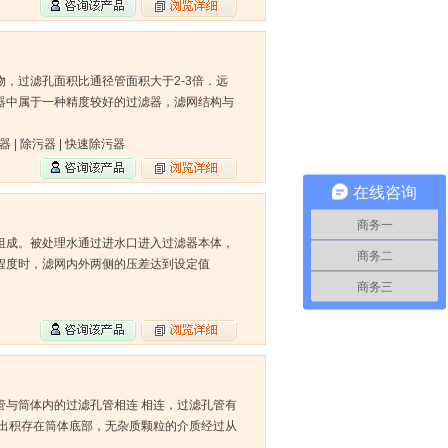
，过滤孔面积比通径管面积大于2-3倍．远
器中属于一种精度较好的过滤器，滤网结构与
 | 除污器 | 快速除污器
在线咨询
商务一
组成。被处理水通过进水口进入过滤器本体，
商务二
程度时，滤网内外两侧的压差达到设定值
商务三
管与筒体内的过滤孔管相连 相连，过滤孔管有
滤出积存在筒体底部，无杂质颗粒的介质经过从