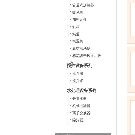
管道式加热器
暖风机
加热元件
烘箱
烘道
模温机
真空清洗炉
棉花烘干风道加热
器
搅拌设备系列
搅拌器
搅拌罐
水处理设备系列
分集水器
机械过滤器
离子交换器
除污器