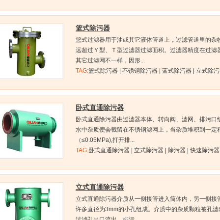
篮式除污器
篮式过滤器用于油或其它液体管道上，过滤管道里的杂物
远超过Ｙ型、Ｔ型过滤器过滤面积。过滤器精度在过滤
其它过滤网不一样，因形...
TAG:
篮式除污器 | 不锈钢除污器 | 蓝式除污器 | 立式除污器
卧式直通除污器
卧式直通除污器由过滤器本体、转向阀、滤网、排污口
水中杂质便会截留在不锈钢滤网上，当杂质堆积到一定
（≤0.05MPa),打开排...
TAG:
卧式直通除污器 | 立式除污器 | 除污器 | 快速除污器
立式直通除污器
立式直通除污器介质从一侧接管进入筒体内，另一侧接
许多直径为3mm的小孔组成。介质中的杂质颗粒被孔
过滤孔出口流出。排污...