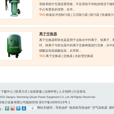
管路系统中无需设置旁路，可在系统不停机的情况下随
中占有更多的优势，在市...
TAG:
快速反冲洗除污器 | 立式除污器 | 除污器 | 快速除
离子交换器
离子交换器即软化器是用于去除水中钙离子、镁离子，
钙、镁离子与软化器中的离子交换树脂进行交换，水中
碳酸盐垢及硫酸盐垢，从而获...
TAG:
离子交换器 | 交换器 | 水处理交换器
|
下载中心
|
联系方式
|
在线客服
|
法律申明
|
人才招聘
|
行业资讯
2010 Jiangsu Yancheng QiLian Power Equipment Co.,Ltd. All Rights Reserved.
联电力设备有限公司版权所有
苏ICP备16064219号-1
网站关键词：
导热油炉
电加热导热油炉
空气加热器
搅
0
到：