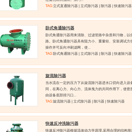
TAG:
立式直通除污器 | 立式除污器 | 除污器 | 快速除污器
卧式角通除污器
卧式角通除污器用来清除、过滤管路中杂质和污物，以
路。卧式角通除污器具有阻力小、重量轻、安装调试方
操作并可反向冲刷滤网，使...
TAG:
卧式角通除污器 | 立式除污器 | 除污器 | 快速除污器
旋流除污器
当水流在一定的压力下从旋流除污器进水口切向进入设
同，在离心力、向心力、流体曳力的共同作用下，使密
由设备底部排污口...
TAG:
旋流除污器 | 立式除污器 | 除污器 | 快速除污器
快速反冲洗除污器
快速反冲除污器根据流体动力学原理,采用合理的结构